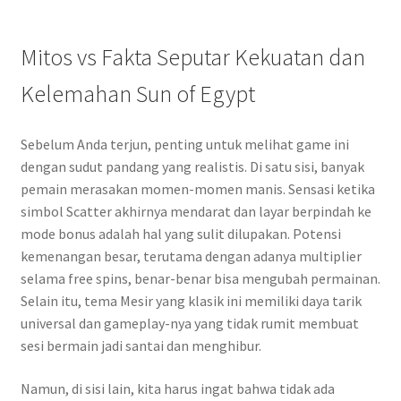
Mitos vs Fakta Seputar Kekuatan dan
Kelemahan Sun of Egypt
Sebelum Anda terjun, penting untuk melihat game ini
dengan sudut pandang yang realistis. Di satu sisi, banyak
pemain merasakan momen-momen manis. Sensasi ketika
simbol Scatter akhirnya mendarat dan layar berpindah ke
mode bonus adalah hal yang sulit dilupakan. Potensi
kemenangan besar, terutama dengan adanya multiplier
selama free spins, benar-benar bisa mengubah permainan.
Selain itu, tema Mesir yang klasik ini memiliki daya tarik
universal dan gameplay-nya yang tidak rumit membuat
sesi bermain jadi santai dan menghibur.
Namun, di sisi lain, kita harus ingat bahwa tidak ada