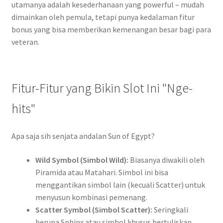
utamanya adalah kesederhanaan yang powerful – mudah
dimainkan oleh pemula, tetapi punya kedalaman fitur
bonus yang bisa memberikan kemenangan besar bagi para
veteran.
Fitur-Fitur yang Bikin Slot Ini "Nge-
hits"
Apa saja sih senjata andalan Sun of Egypt?
Wild Symbol (Simbol Wild):
Biasanya diwakili oleh
Piramida atau Matahari. Simbol ini bisa
menggantikan simbol lain (kecuali Scatter) untuk
menyusun kombinasi pemenang.
Scatter Symbol (Simbol Scatter):
Seringkali
berupa Sphinx atau simbol khusus bertuliskan