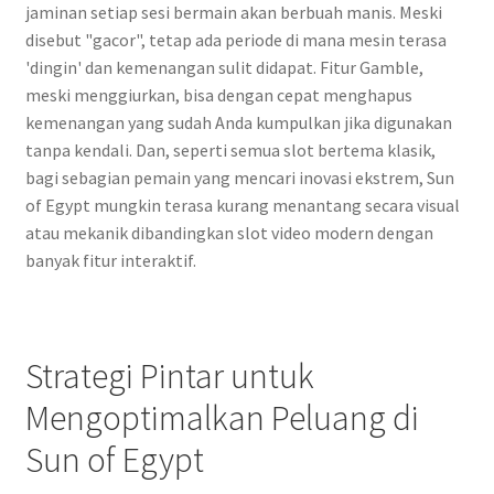
jaminan setiap sesi bermain akan berbuah manis. Meski
disebut "gacor", tetap ada periode di mana mesin terasa
'dingin' dan kemenangan sulit didapat. Fitur Gamble,
meski menggiurkan, bisa dengan cepat menghapus
kemenangan yang sudah Anda kumpulkan jika digunakan
tanpa kendali. Dan, seperti semua slot bertema klasik,
bagi sebagian pemain yang mencari inovasi ekstrem, Sun
of Egypt mungkin terasa kurang menantang secara visual
atau mekanik dibandingkan slot video modern dengan
banyak fitur interaktif.
Strategi Pintar untuk
Mengoptimalkan Peluang di
Sun of Egypt