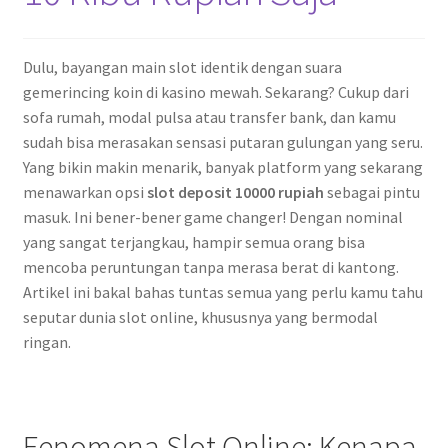
Dulu, bayangan main slot identik dengan suara
gemerincing koin di kasino mewah. Sekarang? Cukup dari
sofa rumah, modal pulsa atau transfer bank, dan kamu
sudah bisa merasakan sensasi putaran gulungan yang seru.
Yang bikin makin menarik, banyak platform yang sekarang
menawarkan opsi
slot deposit 10000 rupiah
sebagai pintu
masuk. Ini bener-bener game changer! Dengan nominal
yang sangat terjangkau, hampir semua orang bisa
mencoba peruntungan tanpa merasa berat di kantong.
Artikel ini bakal bahas tuntas semua yang perlu kamu tahu
seputar dunia slot online, khususnya yang bermodal
ringan.
Fenomena Slot Online: Kenapa