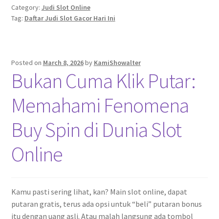
Category:
Judi Slot Online
Tag:
Daftar Judi Slot Gacor Hari Ini
Posted on
March 8, 2026
by
KamiShowalter
Bukan Cuma Klik Putar:
Memahami Fenomena
Buy Spin di Dunia Slot
Online
Kamu pasti sering lihat, kan? Main slot online, dapat
putaran gratis, terus ada opsi untuk “beli” putaran bonus
itu dengan uang asli. Atau malah langsung ada tombol