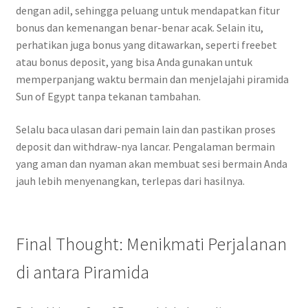
dengan adil, sehingga peluang untuk mendapatkan fitur
bonus dan kemenangan benar-benar acak. Selain itu,
perhatikan juga bonus yang ditawarkan, seperti freebet
atau bonus deposit, yang bisa Anda gunakan untuk
memperpanjang waktu bermain dan menjelajahi piramida
Sun of Egypt tanpa tekanan tambahan.
Selalu baca ulasan dari pemain lain dan pastikan proses
deposit dan withdraw-nya lancar. Pengalaman bermain
yang aman dan nyaman akan membuat sesi bermain Anda
jauh lebih menyenangkan, terlepas dari hasilnya.
Final Thought: Menikmati Perjalanan
di antara Piramida