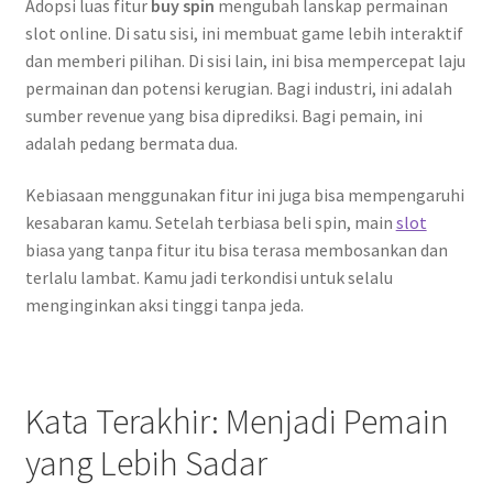
Adopsi luas fitur
buy spin
mengubah lanskap permainan
slot online. Di satu sisi, ini membuat game lebih interaktif
dan memberi pilihan. Di sisi lain, ini bisa mempercepat laju
permainan dan potensi kerugian. Bagi industri, ini adalah
sumber revenue yang bisa diprediksi. Bagi pemain, ini
adalah pedang bermata dua.
Kebiasaan menggunakan fitur ini juga bisa mempengaruhi
kesabaran kamu. Setelah terbiasa beli spin, main
slot
biasa yang tanpa fitur itu bisa terasa membosankan dan
terlalu lambat. Kamu jadi terkondisi untuk selalu
menginginkan aksi tinggi tanpa jeda.
Kata Terakhir: Menjadi Pemain
yang Lebih Sadar