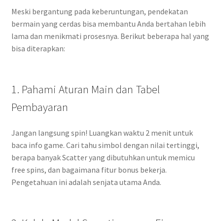
Meski bergantung pada keberuntungan, pendekatan
bermain yang cerdas bisa membantu Anda bertahan lebih
lama dan menikmati prosesnya. Berikut beberapa hal yang
bisa diterapkan:
1. Pahami Aturan Main dan Tabel
Pembayaran
Jangan langsung spin! Luangkan waktu 2 menit untuk
baca info game. Cari tahu simbol dengan nilai tertinggi,
berapa banyak Scatter yang dibutuhkan untuk memicu
free spins, dan bagaimana fitur bonus bekerja.
Pengetahuan ini adalah senjata utama Anda.