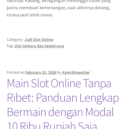
hasilnya. Kadang, ketegangan menunggu itulah yang
justru membuat kemenangan, saat akhirnya datang,
terasa jauh lebih manis.
Category:
Judi Slot Online
Tag:
slot terbaru dan terpercaya
Posted on
February 22, 2026
by
KamiShowalter
Main Slot Online Tanpa
Ribet: Panduan Lengkap
Bermain dengan Modal
10 Ribu Rupiah Saja