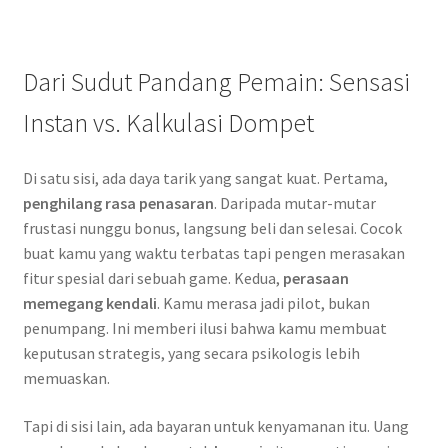
Dari Sudut Pandang Pemain: Sensasi
Instan vs. Kalkulasi Dompet
Di satu sisi, ada daya tarik yang sangat kuat. Pertama,
penghilang rasa penasaran
. Daripada mutar-mutar
frustasi nunggu bonus, langsung beli dan selesai. Cocok
buat kamu yang waktu terbatas tapi pengen merasakan
fitur spesial dari sebuah game. Kedua,
perasaan
memegang kendali
. Kamu merasa jadi pilot, bukan
penumpang. Ini memberi ilusi bahwa kamu membuat
keputusan strategis, yang secara psikologis lebih
memuaskan.
Tapi di sisi lain, ada bayaran untuk kenyamanan itu. Uang