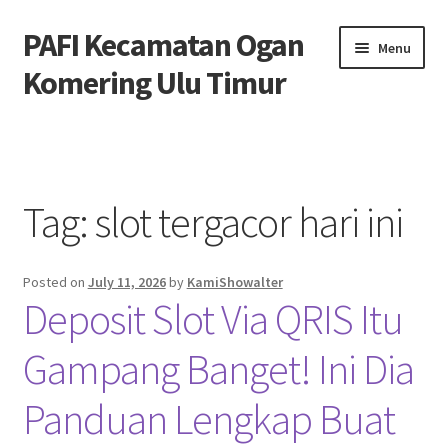
PAFI Kecamatan Ogan
Skip
Skip
Menu
to
to
Komering Ulu Timur
navigation
content
Home
Hubungi Kami
Tag:
slot tergacor hari ini
Privacy Policy
Posted on
July 11, 2026
by
KamiShowalter
Tentang Kami
Deposit Slot Via QRIS Itu
Gampang Banget! Ini Dia
Panduan Lengkap Buat