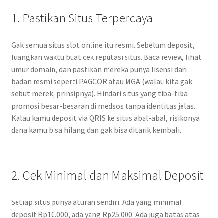
1. Pastikan Situs Terpercaya
Gak semua situs slot online itu resmi. Sebelum deposit,
luangkan waktu buat cek reputasi situs. Baca review, lihat
umur domain, dan pastikan mereka punya lisensi dari
badan resmi seperti PAGCOR atau MGA (walau kita gak
sebut merek, prinsipnya). Hindari situs yang tiba-tiba
promosi besar-besaran di medsos tanpa identitas jelas.
Kalau kamu deposit via QRIS ke situs abal-abal, risikonya
dana kamu bisa hilang dan gak bisa ditarik kembali.
2. Cek Minimal dan Maksimal Deposit
Setiap situs punya aturan sendiri. Ada yang minimal
deposit Rp10.000, ada yang Rp25.000. Ada juga batas atas