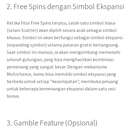
2. Free Spins dengan Simbol Ekspansi
Ketika fitur Free Spins terpicu, salah satu simbol biasa
(selain Scatter) akan dipilih secara acak sebagai simbol
khusus. Simbol ini akan berfungsi sebagai simbol ekspansi
(expanding symbol) selama putaran gratis berlangsung.
Saat simbol ini muncul, ia akan mengembang memenuhi
seluruh gulungan, yang bisa menghasilkan kombinasi
pemenang yang sangat besar. Dengan mekanisme
Multichance, kamu bisa memiliki simbol ekspansi yang
berbeda untuk setiap "kesempatan", membuka peluang
untuk beberapa kemenangan ekspansi dalam satu sesi
bonus.
3. Gamble Feature (Opsional)