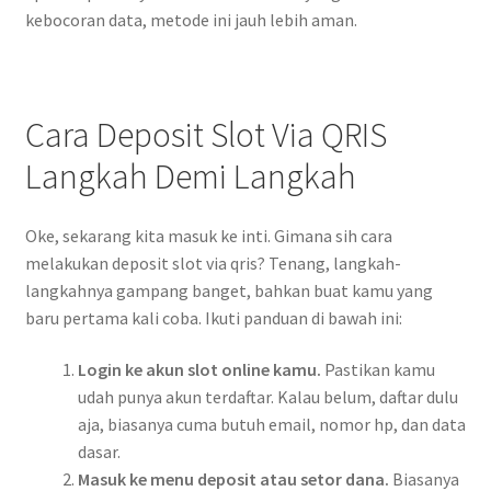
kebocoran data, metode ini jauh lebih aman.
Cara Deposit Slot Via QRIS
Langkah Demi Langkah
Oke, sekarang kita masuk ke inti. Gimana sih cara
melakukan deposit slot via qris? Tenang, langkah-
langkahnya gampang banget, bahkan buat kamu yang
baru pertama kali coba. Ikuti panduan di bawah ini:
Login ke akun slot online kamu.
Pastikan kamu
udah punya akun terdaftar. Kalau belum, daftar dulu
aja, biasanya cuma butuh email, nomor hp, dan data
dasar.
Masuk ke menu deposit atau setor dana.
Biasanya