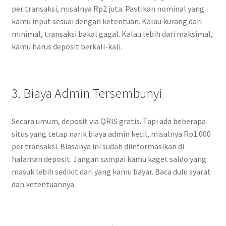
per transaksi, misalnya Rp2 juta. Pastikan nominal yang
kamu input sesuai dengan ketentuan. Kalau kurang dari
minimal, transaksi bakal gagal. Kalau lebih dari maksimal,
kamu harus deposit berkali-kali.
3. Biaya Admin Tersembunyi
Secara umum, deposit via QRIS gratis. Tapi ada beberapa
situs yang tetap narik biaya admin kecil, misalnya Rp1.000
per transaksi. Biasanya ini sudah diinformasikan di
halaman deposit. Jangan sampai kamu kaget saldo yang
masuk lebih sedikit dari yang kamu bayar. Baca dulu syarat
dan ketentuannya.