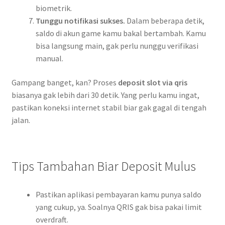
biometrik.
Tunggu notifikasi sukses.
Dalam beberapa detik,
saldo di akun game kamu bakal bertambah. Kamu
bisa langsung main, gak perlu nunggu verifikasi
manual.
Gampang banget, kan? Proses
deposit slot via qris
biasanya gak lebih dari 30 detik. Yang perlu kamu ingat,
pastikan koneksi internet stabil biar gak gagal di tengah
jalan.
Tips Tambahan Biar Deposit Mulus
Pastikan aplikasi pembayaran kamu punya saldo
yang cukup, ya. Soalnya QRIS gak bisa pakai limit
overdraft.