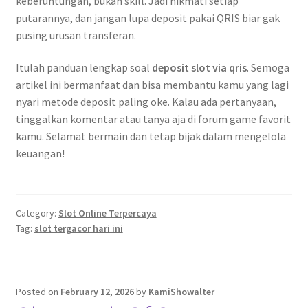
keberuntungan, bukan skill. Jadi nikmati setiap
putarannya, dan jangan lupa deposit pakai QRIS biar gak
pusing urusan transferan.
Itulah panduan lengkap soal
deposit slot via qris
. Semoga
artikel ini bermanfaat dan bisa membantu kamu yang lagi
nyari metode deposit paling oke. Kalau ada pertanyaan,
tinggalkan komentar atau tanya aja di forum game favorit
kamu. Selamat bermain dan tetap bijak dalam mengelola
keuangan!
Category:
Slot Online Terpercaya
Tag:
slot tergacor hari ini
Posted on
February 12, 2026
by
KamiShowalter