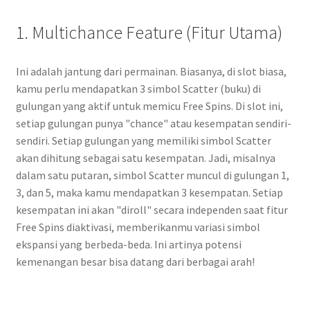
1. Multichance Feature (Fitur Utama)
Ini adalah jantung dari permainan. Biasanya, di slot biasa,
kamu perlu mendapatkan 3 simbol Scatter (buku) di
gulungan yang aktif untuk memicu Free Spins. Di slot ini,
setiap gulungan punya "chance" atau kesempatan sendiri-
sendiri. Setiap gulungan yang memiliki simbol Scatter
akan dihitung sebagai satu kesempatan. Jadi, misalnya
dalam satu putaran, simbol Scatter muncul di gulungan 1,
3, dan 5, maka kamu mendapatkan 3 kesempatan. Setiap
kesempatan ini akan "diroll" secara independen saat fitur
Free Spins diaktivasi, memberikanmu variasi simbol
ekspansi yang berbeda-beda. Ini artinya potensi
kemenangan besar bisa datang dari berbagai arah!