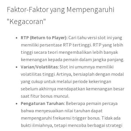
Faktor-Faktor yang Mempengaruhi
"Kegacoran"
RTP (Return to Player):
Cari tahu versi slot ini yang
memiliki persentase RTP tertinggi. RTP yang lebih
tinggi secara teori mengembalikan lebih banyak
kemenangan kepada pemain dalam jangka panjang.
Varian/Volatilitas:
Slot ini umumnya memiliki
volatilitas tinggi. Artinya, bersiaplah dengan modal
yang cukup untuk melalui periode kekeringan
sebelum akhirnya mendapatkan kemenangan besar
saat fitur bonus muncul.
Pengaturan Taruhan:
Beberapa pemain percaya
bahwa menyesuaikan nilai taruhan dapat
mempengaruhi frekuensi trigger bonus. Tidak ada
bukti ilmiahnya, tetapi mencoba berbagai strategi