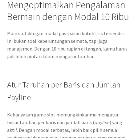
Mengoptimalkan Pengalaman
Bermain dengan Modal 10 Ribu
Main slot dengan modal pas-pasan butuh trik tersendiri.
Ini bukan soal keberuntungan semata, tapi juga
manajemen. Dengan 10 ribu rupiah di tangan, kamu harus
jadi lebih pintar dalam mengatur taruhan.
Atur Taruhan per Baris dan Jumlah
Payline
Kebanyakan game slot memungkinkanmu mengatur
besar taruhan per baris dan jumlah baris (
payline
) yang
aktif. Dengan modal terbatas, lebih baik pilih semua
payline
tapi dengan nilai taruhan per baris yang minimal.