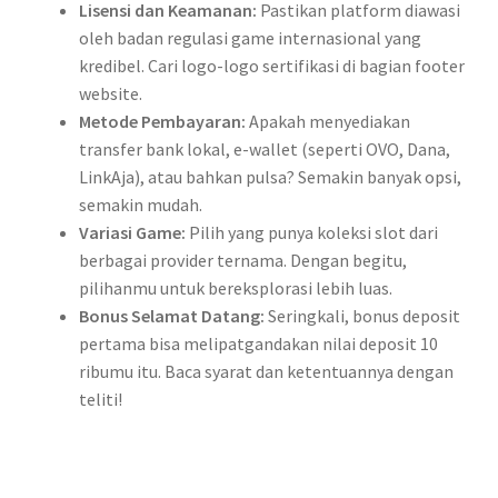
Lisensi dan Keamanan:
Pastikan platform diawasi
oleh badan regulasi game internasional yang
kredibel. Cari logo-logo sertifikasi di bagian footer
website.
Metode Pembayaran:
Apakah menyediakan
transfer bank lokal, e-wallet (seperti OVO, Dana,
LinkAja), atau bahkan pulsa? Semakin banyak opsi,
semakin mudah.
Variasi Game:
Pilih yang punya koleksi slot dari
berbagai provider ternama. Dengan begitu,
pilihanmu untuk bereksplorasi lebih luas.
Bonus Selamat Datang:
Seringkali, bonus deposit
pertama bisa melipatgandakan nilai deposit 10
ribumu itu. Baca syarat dan ketentuannya dengan
teliti!