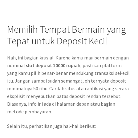
Memilih Tempat Bermain yang
Tepat untuk Deposit Kecil
Nah, ini bagian krusial. Karena kamu mau bermain dengan
nominal
slot deposit 10000 rupiah
, pastikan platform
yang kamu pilih benar-benar mendukung transaksi sekecil
itu. Jangan sampai sudah semangat, eh ternyata deposit
minimalnya 50 ribu. Carilah situs atau aplikasi yang secara
eksplisit menyebutkan batas deposit rendah tersebut.
Biasanya, info ini ada di halaman depan atau bagian
metode pembayaran.
Selain itu, perhatikan juga hal-hal berikut: