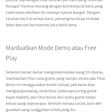
Kenapa? Karena menang dengan kombinasi di baris yang
tidak kamu aktifkan itu rasanya nyesek banget. Dengan
taruhan kecil di semua baris, peluangmu tetap terbuka
lebar dan sesi bermainmu bisa lebih lama.
Manfaatkan Mode Demo atau Free
Play
Sebelum benar-benar menginvestasikan uang 10 ribumu,
manfaatkan fitur coba gratis yang hampir selalu ada. Fitur
demo ini menggunakan kredit virtual, jadi kamu bisa
menguji gameplay, volatilitas (seberapa sering game
bayar hadiah), dan fitur bonus dari suatu game tanpa
keluar uang sepeserpun. Setelah merasa cocok, baru deh
gunakan uang sungguhan untuk yang itu.