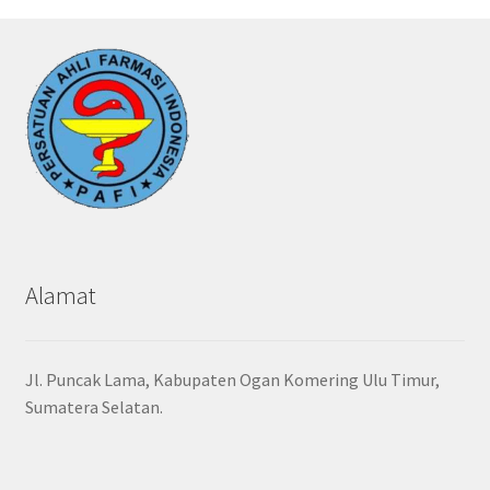
Alamat
Jl. Puncak Lama, Kabupaten Ogan Komering Ulu Timur,
Sumatera Selatan.