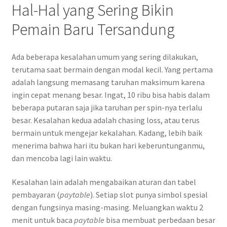
Hal-Hal yang Sering Bikin
Pemain Baru Tersandung
Ada beberapa kesalahan umum yang sering dilakukan,
terutama saat bermain dengan modal kecil. Yang pertama
adalah langsung memasang taruhan maksimum karena
ingin cepat menang besar. Ingat, 10 ribu bisa habis dalam
beberapa putaran saja jika taruhan per spin-nya terlalu
besar. Kesalahan kedua adalah chasing loss, atau terus
bermain untuk mengejar kekalahan. Kadang, lebih baik
menerima bahwa hari itu bukan hari keberuntunganmu,
dan mencoba lagi lain waktu.
Kesalahan lain adalah mengabaikan aturan dan tabel
pembayaran (
paytable
). Setiap slot punya simbol spesial
dengan fungsinya masing-masing. Meluangkan waktu 2
menit untuk baca
paytable
bisa membuat perbedaan besar