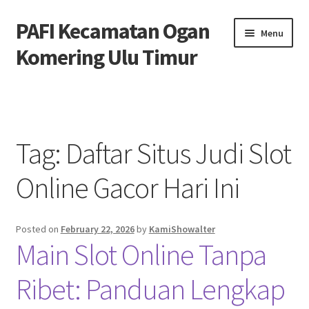
PAFI Kecamatan Ogan
Skip
Skip
Menu
to
to
Komering Ulu Timur
navigation
content
Home
Hubungi Kami
Tag:
Daftar Situs Judi Slot
Privacy Policy
Online Gacor Hari Ini
Tentang Kami
Posted on
February 22, 2026
by
KamiShowalter
Main Slot Online Tanpa
Ribet: Panduan Lengkap