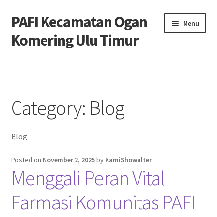
PAFI Kecamatan Ogan
Skip
Skip
Menu
to
to
Komering Ulu Timur
navigation
content
Home
Hubungi Kami
Category:
Blog
Privacy Policy
Blog
Tentang Kami
Posted on
November 2, 2025
by
KamiShowalter
Menggali Peran Vital
Farmasi Komunitas PAFI