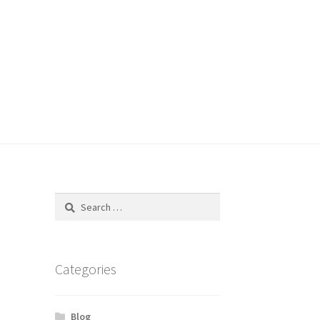
Search
for:
Categories
Blog