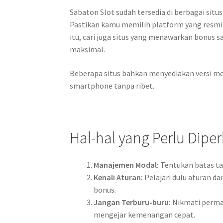
Sabaton Slot sudah tersedia di berbagai situ
Pastikan kamu memilih platform yang resmi d
itu, cari juga situs yang menawarkan bonus
maksimal.
Beberapa situs bahkan menyediakan versi mob
smartphone tanpa ribet.
Hal-hal yang Perlu Dipe
Manajemen Modal:
Tentukan batas ta
Kenali Aturan:
Pelajari dulu aturan d
bonus.
Jangan Terburu-buru:
Nikmati permai
mengejar kemenangan cepat.