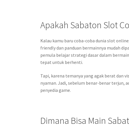
Apakah Sabaton Slot C
Kalau kamu baru coba-coba dunia slot online,
friendly dan panduan bermainnya mudah dipa
pemula belajar strategi dasar dalam bermain
tepat untuk berhenti.
Tapi, karena temanya yang agak berat dan v
nyaman. Jadi, sebelum benar-benar terjun, ad
penyedia game.
Dimana Bisa Main Sabat