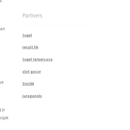
Partners
nan
togel
result hk
togel terpercaya
slot gacor
ya
Slot88
juraganolx
RTP
bijak