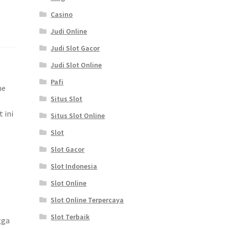
Casino
Judi Online
Judi Slot Gacor
Judi Slot Online
Pafi
me
Situs Slot
 ini
Situs Slot Online
Slot
Slot Gacor
Slot Indonesia
Slot Online
Slot Online Terpercaya
Slot Terbaik
gga