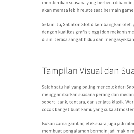
memberikan suasana yang berbeda dibandingka
akan merasa lebih relate saat bermain game 
Selain itu, Sabaton Slot dikembangkan ole
dengan kualitas grafis tinggi dan mekanisme 
di sini terasa sangat hidup dan mengasyikkan
Tampilan Visual dan S
Salah satu hal yang paling mencolok dari Sab
menggambarkan suasana perang dan medan 
seperti tank, tentara, dan senjata klasik. W
cocok banget buat kamu yang suka atmosfer 
Bukan cuma gambar, efek suara juga jadi nilai
membuat pengalaman bermain jadi makin me