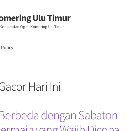
omering Ulu Timur
a Kecamatan Ogan Komering Ulu Timur
 Policy
ami
 Gacor Hari Ini
 Berbeda dengan Sabaton
ermain yang Wajib Dicoba