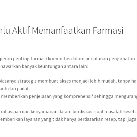
lu Aktif Memanfaatkan Farmasi
 peran penting farmasi komunitas dalam perjalanan pengobatan
enawarkan banyak keuntungan antara lain:
biasanya strategis membuat akses menjadi lebih mudah, tanpa ha
jauh dan padat.
 memberikan penjelasan yang komprehensif sehingga menguran
rahasiaan dan kenyamanan dalam berdiskusi soal masalah keseh
emberikan layanan yang tidak hanya berdasarkan resep, tapi juga