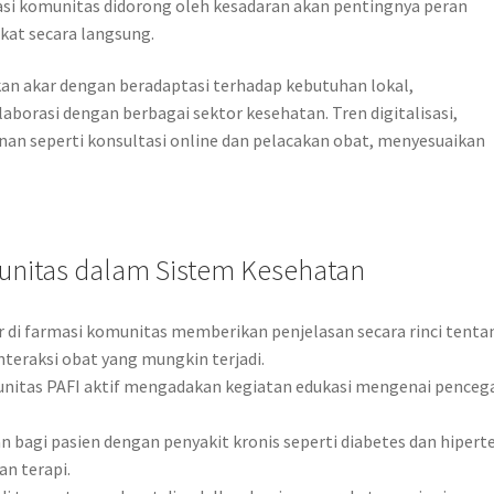
si komunitas didorong oleh kesadaran akan pentingnya peran
at secara langsung.
n akar dengan beradaptasi terhadap kebutuhan lokal,
borasi dengan berbagai sektor kesehatan. Tren digitalisasi,
anan seperti konsultasi online dan pelacakan obat, menyesuaikan
munitas dalam Sistem Kesehatan
 di farmasi komunitas memberikan penjelasan secara rinci tenta
interaksi obat yang mungkin terjadi.
nitas PAFI aktif mengadakan kegiatan edukasi mengenai penceg
 bagi pasien dengan penyakit kronis seperti diabetes dan hipert
n terapi.