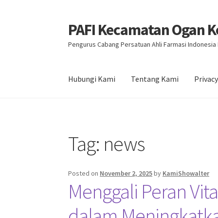
PAFI Kecamatan Ogan K
Skip
Skip
to
to
Pengurus Cabang Persatuan Ahli Farmasi Indonesi
navigation
content
Hubungi Kami
Tentang Kami
Privacy
Home
Hubungi Kami
Privacy Policy
Tentang K
Tag:
news
Posted on
November 2, 2025
by
KamiShowalter
Menggali Peran Vit
dalam Meningkatka