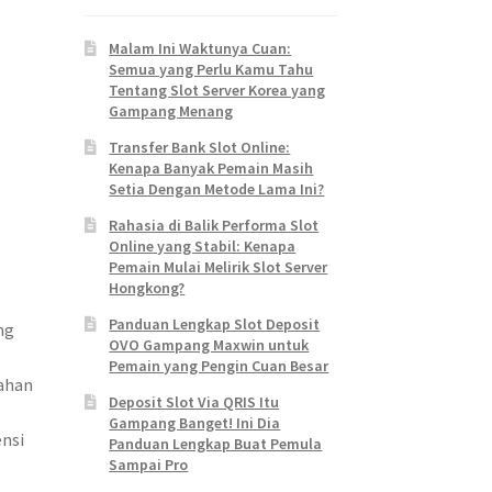
Malam Ini Waktunya Cuan:
Semua yang Perlu Kamu Tahu
Tentang Slot Server Korea yang
Gampang Menang
Transfer Bank Slot Online:
Kenapa Banyak Pemain Masih
Setia Dengan Metode Lama Ini?
Rahasia di Balik Performa Slot
Online yang Stabil: Kenapa
Pemain Mulai Melirik Slot Server
Hongkong?
Panduan Lengkap Slot Deposit
ng
OVO Gampang Maxwin untuk
Pemain yang Pengin Cuan Besar
ahan
Deposit Slot Via QRIS Itu
Gampang Banget! Ini Dia
ensi
Panduan Lengkap Buat Pemula
Sampai Pro