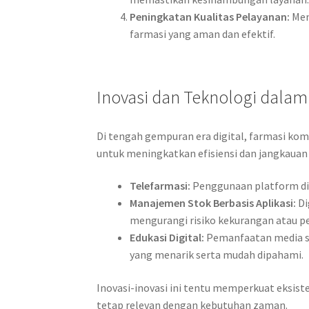
Peningkatan Kualitas Pelayanan:
Men
farmasi yang aman dan efektif.
Inovasi dan Teknologi dalam
Di tengah gempuran era digital, farmasi kom
untuk meningkatkan efisiensi dan jangkauan
Telefarmasi:
Penggunaan platform digi
Manajemen Stok Berbasis Aplikasi:
Di
mengurangi risiko kekurangan atau 
Edukasi Digital:
Pemanfaatan media so
yang menarik serta mudah dipahami.
Inovasi-inovasi ini tentu memperkuat eksist
tetap relevan dengan kebutuhan zaman.