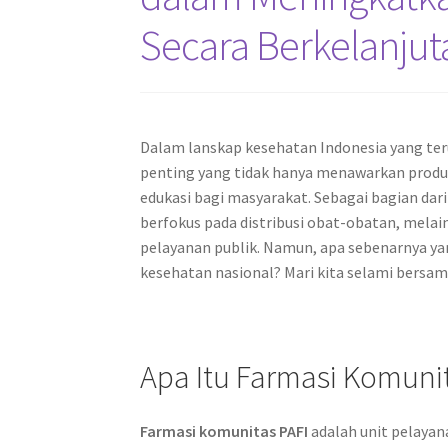
Secara Berkelanjut
Dalam lanskap kesehatan Indonesia yang te
penting yang tidak hanya menawarkan produk
edukasi bagi masyarakat. Sebagai bagian dari
berfokus pada distribusi obat-obatan, melai
pelayanan publik. Namun, apa sebenarnya y
kesehatan nasional? Mari kita selami bersam
Apa Itu Farmasi Komuni
Farmasi komunitas PAFI
adalah unit pelayan