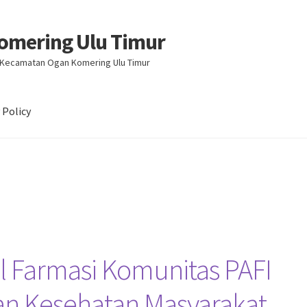
omering Ulu Timur
a Kecamatan Ogan Komering Ulu Timur
 Policy
ami
al Farmasi Komunitas PAFI
n Kesehatan Masyarakat