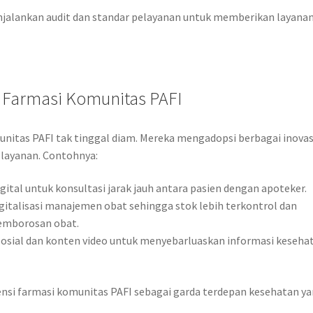
jalankan audit dan standar pelayanan untuk memberikan layana
 Farmasi Komunitas PAFI
unitas PAFI tak tinggal diam. Mereka mengadopsi berbagai inovas
 layanan. Contohnya:
tal untuk konsultasi jarak jauh antara pasien dengan apoteker.
gitalisasi manajemen obat sehingga stok lebih terkontrol dan
pemborosan obat.
sial dan konten video untuk menyebarluaskan informasi keseha
ensi farmasi komunitas PAFI sebagai garda terdepan kesehatan y