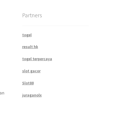
Partners
togel
result hk
togel terpercaya
slot gacor
Slot88
tan
juraganolx