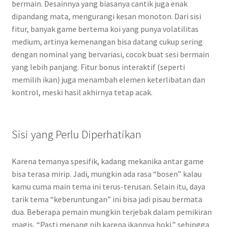
bermain. Desainnya yang biasanya cantik juga enak
dipandang mata, mengurangi kesan monoton. Dari sisi
fitur, banyak game bertema koi yang punya volatilitas
medium, artinya kemenangan bisa datang cukup sering
dengan nominal yang bervariasi, cocok buat sesi bermain
yang lebih panjang. Fitur bonus interaktif (seperti
memilih ikan) juga menambah elemen keterlibatan dan
kontrol, meski hasil akhirnya tetap acak.
Sisi yang Perlu Diperhatikan
Karena temanya spesifik, kadang mekanika antar game
bisa terasa mirip. Jadi, mungkin ada rasa “bosen” kalau
kamu cuma main tema ini terus-terusan. Selain itu, daya
tarik tema “keberuntungan” ini bisa jadi pisau bermata
dua. Beberapa pemain mungkin terjebak dalam pemikiran
magis, “Pasti menang nih karena ikannya hoki,” sehingga