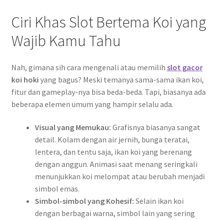
Ciri Khas Slot Bertema Koi yang
Wajib Kamu Tahu
Nah, gimana sih cara mengenali atau memilih
slot gacor
koi hoki
yang bagus? Meski temanya sama-sama ikan koi,
fitur dan gameplay-nya bisa beda-beda. Tapi, biasanya ada
beberapa elemen umum yang hampir selalu ada.
Visual yang Memukau:
Grafisnya biasanya sangat
detail. Kolam dengan air jernih, bunga teratai,
lentera, dan tentu saja, ikan koi yang berenang
dengan anggun. Animasi saat menang seringkali
menunjukkan koi melompat atau berubah menjadi
simbol emas.
Simbol-simbol yang Kohesif:
Selain ikan koi
dengan berbagai warna, simbol lain yang sering