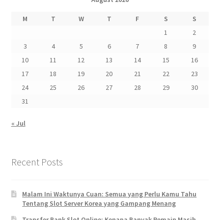
M
T
W
T
F
S
S
1
2
3
4
5
6
7
8
9
10
11
12
13
14
15
16
17
18
19
20
21
22
23
24
25
26
27
28
29
30
31
« Jul
Recent Posts
Malam Ini Waktunya Cuan: Semua yang Perlu Kamu Tahu
Tentang Slot Server Korea yang Gampang Menang
Transfer Bank Slot Online: Kenapa Banyak Pemain Masih