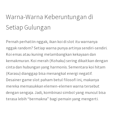
Warna-Warna Keberuntungan di
Setiap Gulungan
Pernah perhatiin nggak, ikan koi di slot itu warnanya
nggak random? Setiap warna punya artinya sendiri-sendiri.
Koi emas atau kuning melambangkan kekayaan dan
kemakmuran. Koi merah (Kohaku) sering dikaitkan dengan
cinta dan hubungan yang harmonis. Sementara koi hitam
(Karasu) dianggap bisa menangkal energi negatif.
Desainer game slot paham betul filosofi ini, makanya
mereka memasukkan elemen-elemen warna tersebut
dengan sengaja. Jadi, kombinasi simbol yang muncul bisa
terasa lebih “bermakna” bagi pemain yang mengerti.