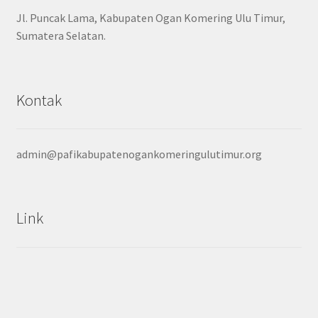
Jl. Puncak Lama, Kabupaten Ogan Komering Ulu Timur,
Sumatera Selatan.
Kontak
admin@pafikabupatenogankomeringulutimur.org
Link