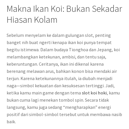
Makna Ikan Koi: Bukan Sekadar
Hiasan Kolam
Sebelum menyelam ke dalam gulungan slot, penting
banget nih buat ngerti kenapa ikan koi punya tempat
begitu istimewa. Dalam budaya Tionghoa dan Jepang, koi
melambangkan ketekunan, ambisi, dan tentu saja,
keberuntungan. Ceritanya, ikan ini dikenal karena
berenang melawan arus, bahkan konon bisa mendaki air
terjun. Karena ketekunannya itulah, ia diubah menjadi
naga—simbol kekuatan dan kesuksesan tertinggi. Jadi,
ketika kamu main game dengan tema
slot koi hoki
, kamu
bukan cuma lagi menekan tombol spin. Secara tidak
langsung, kamu juga sedang “mengharapkan” energi
positif dari simbol-simbol tersebut untuk membawa nasib
baik.