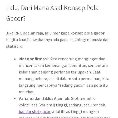
Lalu, Dari Mana Asal Konsep Pola
Gacor?
Jika RNG adalah raja, lalu mengapa konsep
pola gacor
begitu kuat? Jawabannya ada pada psikologi manusia dan
statistik.
Bias Konfirmasi:
Kita cenderung mengingat dan
menceritakan kemenangan beruntun, sementara
kekalahan panjang perlahan terlupakan. Saat
menang beberapa kali dalam satu permainan, kita
langsung mencapnya “sedang gacor” dan pola itu
melekat.
Variansi dan Siklus Alamiah:
Slot memiliki
volatilitas (variansi) tinggi, sedang, atau rendah.
bandar slot gacor
volatilitas tinggi mungkin
memberikan kekeringan panjang lalu kemenangan