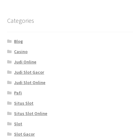
Categories
Blog
Casino
Judi Online
Judi Slot Gacor
Judi Slot Online
Pafi
Situs Slot
Situs Slot Online
Slot
Slot Gacor