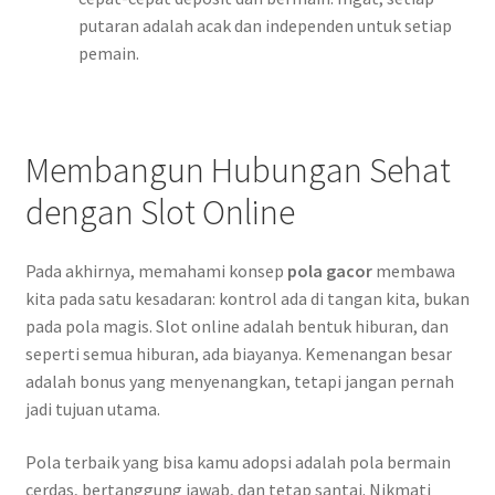
putaran adalah acak dan independen untuk setiap
pemain.
Membangun Hubungan Sehat
dengan Slot Online
Pada akhirnya, memahami konsep
pola gacor
membawa
kita pada satu kesadaran: kontrol ada di tangan kita, bukan
pada pola magis. Slot online adalah bentuk hiburan, dan
seperti semua hiburan, ada biayanya. Kemenangan besar
adalah bonus yang menyenangkan, tetapi jangan pernah
jadi tujuan utama.
Pola terbaik yang bisa kamu adopsi adalah pola bermain
cerdas, bertanggung jawab, dan tetap santai. Nikmati