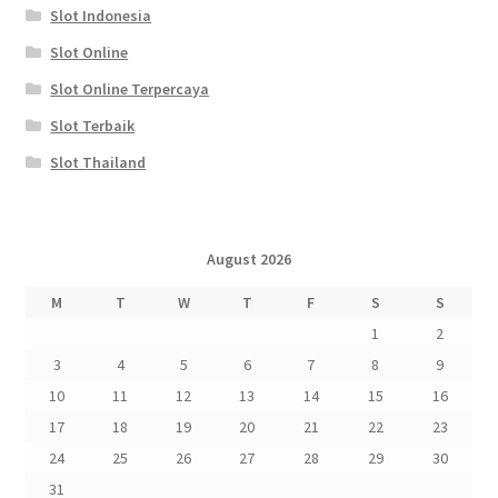
Slot Indonesia
Slot Online
Slot Online Terpercaya
Slot Terbaik
Slot Thailand
August 2026
M
T
W
T
F
S
S
1
2
3
4
5
6
7
8
9
10
11
12
13
14
15
16
17
18
19
20
21
22
23
24
25
26
27
28
29
30
31