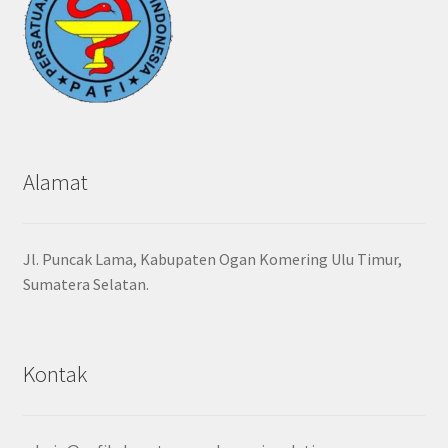
Alamat
Jl. Puncak Lama, Kabupaten Ogan Komering Ulu Timur,
Sumatera Selatan.
Kontak