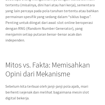
tertentu (misalnya, dini hari atau hari kerja), sementara
yang lain percaya pada pola taruhan tertentu atau bahkan
permainan spesifik yang sedang dalam “siklus bagus”.
Penting untuk diingat dari awal: slot online beroperasi
dengan RNG (Random Number Generator), yang
menjamin setiap putaran benar-benar acak dan
independen.
Mitos vs. Fakta: Memisahkan
Opini dari Mekanisme
Sebelum kita terbuai oleh janji-janji pola ajaib, mari
berhenti sejenak dan melihat bagaimana mesin slot
digital bekerja.