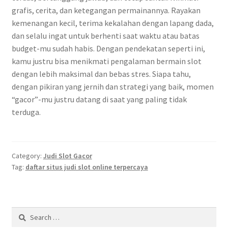
grafis, cerita, dan ketegangan permainannya. Rayakan
kemenangan kecil, terima kekalahan dengan lapang dada,
dan selalu ingat untuk berhenti saat waktu atau batas
budget-mu sudah habis. Dengan pendekatan seperti ini,
kamu justru bisa menikmati pengalaman bermain slot
dengan lebih maksimal dan bebas stres. Siapa tahu,
dengan pikiran yang jernih dan strategi yang baik, momen
“gacor”-mu justru datang di saat yang paling tidak
terduga.
Category:
Judi Slot Gacor
Tag:
daftar situs judi slot online terpercaya
Search
for: