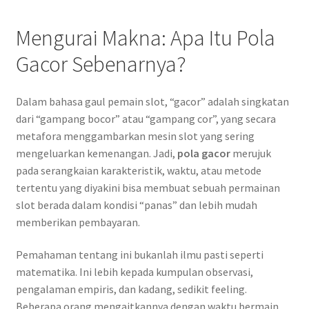
Mengurai Makna: Apa Itu Pola
Gacor Sebenarnya?
Dalam bahasa gaul pemain slot, “gacor” adalah singkatan
dari “gampang bocor” atau “gampang cor”, yang secara
metafora menggambarkan mesin slot yang sering
mengeluarkan kemenangan. Jadi,
pola gacor
merujuk
pada serangkaian karakteristik, waktu, atau metode
tertentu yang diyakini bisa membuat sebuah permainan
slot berada dalam kondisi “panas” dan lebih mudah
memberikan pembayaran.
Pemahaman tentang ini bukanlah ilmu pasti seperti
matematika. Ini lebih kepada kumpulan observasi,
pengalaman empiris, dan kadang, sedikit feeling.
Beberapa orang mengaitkannya dengan waktu bermain