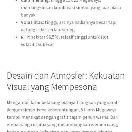
Cara menang:
hingga 15.625 Megaways,
memungkinkan kombinasi simbol yang luar biasa
banyak.
Volatilitas:
tinggi, artinya hadiahnya besar tapi
datang tidak terlalu sering.
RTP:
sekitar 96,5%, relatif tinggi untuk slot
volatilitas besar.
Desain dan Atmosfer: Kekuatan
Visual yang Mempesona
Mengambil latar belakang budaya Tiongkok yang sarat
dengan simbolisme keberuntungan, 5 Lions Megaways
tampil memikat dengan grafis tajam penuh warna. Dari
empat singa utama yang melambangkan elemen uang,
keberuntungan, kekuatan, dan kemakmuran, hingga