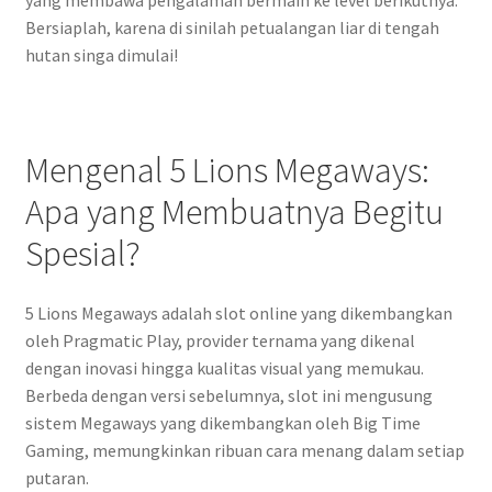
Bersiaplah, karena di sinilah petualangan liar di tengah
hutan singa dimulai!
Mengenal 5 Lions Megaways:
Apa yang Membuatnya Begitu
Spesial?
5 Lions Megaways adalah slot online yang dikembangkan
oleh Pragmatic Play, provider ternama yang dikenal
dengan inovasi hingga kualitas visual yang memukau.
Berbeda dengan versi sebelumnya, slot ini mengusung
sistem Megaways yang dikembangkan oleh Big Time
Gaming, memungkinkan ribuan cara menang dalam setiap
putaran.