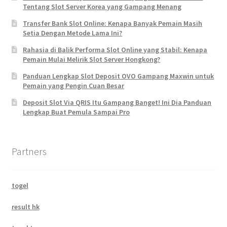
Tentang Slot Server Korea yang Gampang Menang
Transfer Bank Slot Online: Kenapa Banyak Pemain Masih
Setia Dengan Metode Lama Ini?
Rahasia di Balik Performa Slot Online yang Stabil: Kenapa
Pemain Mulai Melirik Slot Server Hongkong?
Panduan Lengkap Slot Deposit OVO Gampang Maxwin untuk
Pemain yang Pengin Cuan Besar
Deposit Slot Via QRIS Itu Gampang Banget! Ini Dia Panduan
Lengkap Buat Pemula Sampai Pro
Partners
togel
result hk