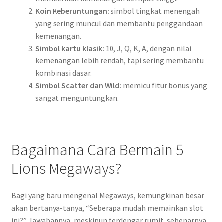
Koin Keberuntungan:
simbol tingkat menengah
yang sering muncul dan membantu penggandaan
kemenangan.
Simbol kartu klasik:
10, J, Q, K, A, dengan nilai
kemenangan lebih rendah, tapi sering membantu
kombinasi dasar.
Simbol Scatter dan Wild:
memicu fitur bonus yang
sangat menguntungkan.
Bagaimana Cara Bermain 5
Lions Megaways?
Bagi yang baru mengenal Megaways, kemungkinan besar
akan bertanya-tanya, “Seberapa mudah memainkan slot
ini?” Jawabannya, meskipun terdengar rumit, sebenarnya