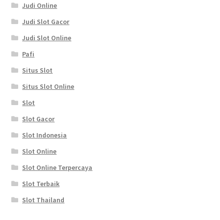
Judi Online
Judi Slot Gacor
Judi Slot Online
Pafi
Situs Slot
Situs Slot Online
Slot
Slot Gacor
Slot Indonesia
Slot Online
Slot Online Terpercaya
Slot Terbaik
Slot Thailand