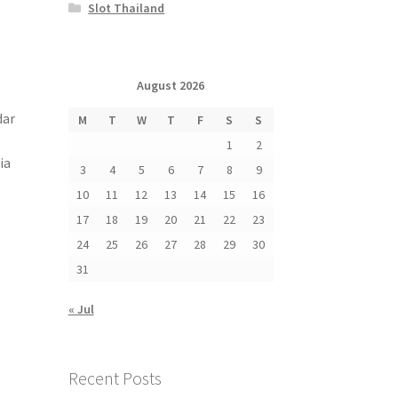
Slot Thailand
August 2026
dar
M
T
W
T
F
S
S
1
2
ia
3
4
5
6
7
8
9
10
11
12
13
14
15
16
17
18
19
20
21
22
23
24
25
26
27
28
29
30
31
« Jul
Recent Posts