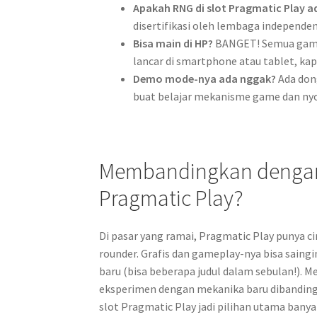
Apakah RNG di slot Pragmatic Play ad
disertifikasi oleh lembaga independen
Bisa main di HP?
BANGET! Semua game 
lancar di smartphone atau tablet, kap
Demo mode-nya ada nggak?
Ada dong
buat belajar mekanisme game dan nyob
Membandingkan dengan 
Pragmatic Play?
Di pasar yang ramai, Pragmatic Play punya cir
rounder. Grafis dan gameplay-nya bisa saingi
baru (bisa beberapa judul dalam sebulan!). M
eksperimen dengan mekanika baru dibandingka
slot Pragmatic Play jadi pilihan utama banyak