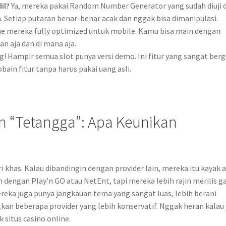
il?
Ya, mereka pakai Random Number Generator yang sudah diuji 
. Setiap putaran benar-benar acak dan nggak bisa dimanipulasi.
mereka fully optimized untuk mobile. Kamu bisa main dengan
an aja dan di mana aja.
! Hampir semua slot punya versi demo. Ini fitur yang sangat ber
ain fitur tanpa harus pakai uang asli.
“Tetangga”: Apa Keunikan
i khas. Kalau dibandingin dengan provider lain, mereka itu kayak a
n dengan Play’n GO atau NetEnt, tapi mereka lebih rajin merilis 
ereka juga punya jangkauan tema yang sangat luas, lebih berani
n beberapa provider yang lebih konservatif. Nggak heran kalau 
 situs casino online.