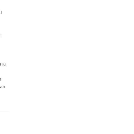
al
g
eru
a
an.