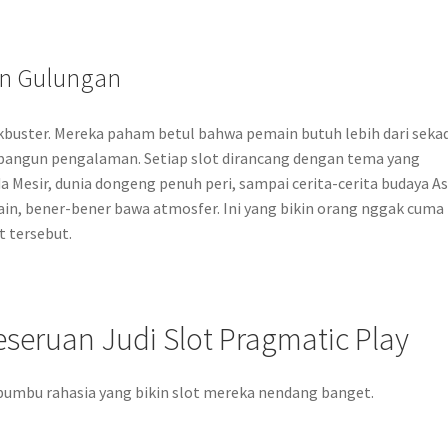
ran Gulungan
ckbuster. Mereka paham betul bahwa pemain butuh lebih dari seka
angun pengalaman. Setiap slot dirancang dengan tema yang
a Mesir, dunia dongeng penuh peri, sampai cerita-cerita budaya As
in, bener-bener bawa atmosfer. Ini yang bikin orang nggak cuma
t tersebut.
eseruan Judi Slot Pragmatic Play
-bumbu rahasia yang bikin slot mereka nendang banget.