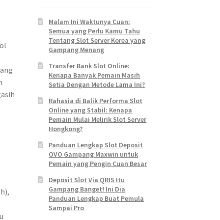
Malam Ini Waktunya Cuan:
Semua yang Perlu Kamu Tahu
Tentang Slot Server Korea yang
ol
Gampang Menang
s
Transfer Bank Slot Online:
yang
Kenapa Banyak Pemain Masih
n
Setia Dengan Metode Lama Ini?
gasih
Rahasia di Balik Performa Slot
Online yang Stabil: Kenapa
Pemain Mulai Melirik Slot Server
Hongkong?
Panduan Lengkap Slot Deposit
OVO Gampang Maxwin untuk
Pemain yang Pengin Cuan Besar
Deposit Slot Via QRIS Itu
Gampang Banget! Ini Dia
h),
Panduan Lengkap Buat Pemula
Sampai Pro
mu