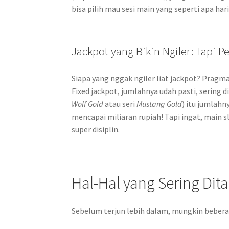
bisa pilih mau sesi main yang seperti apa hari 
Jackpot yang Bikin Ngiler: Tapi Pe
Siapa yang nggak ngiler liat jackpot? Pragma
Fixed jackpot, jumlahnya udah pasti, sering 
Wolf Gold
atau seri
Mustang Gold
) itu jumlahn
mencapai miliaran rupiah! Tapi ingat, main 
super disiplin.
Hal-Hal yang Sering Dit
Sebelum terjun lebih dalam, mungkin beberap