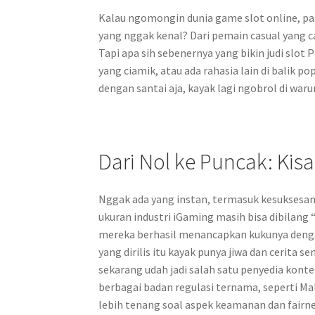
Kalau ngomongin dunia game slot online, pas
yang nggak kenal? Dari pemain casual yang c
Tapi apa sih sebenernya yang bikin judi slot
yang ciamik, atau ada rahasia lain di balik p
dengan santai aja, kayak lagi ngobrol di waru
Dari Nol ke Puncak: Kis
Nggak ada yang instan, termasuk kesuksesan 
ukuran industri iGaming masih bisa dibilang “
mereka berhasil menancapkan kukunya dengan
yang dirilis itu kayak punya jiwa dan cerita
sekarang udah jadi salah satu penyedia konten
berbagai badan regulasi ternama, seperti M
lebih tenang soal aspek keamanan dan fairne