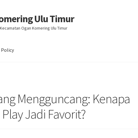
omering Ulu Timur
a Kecamatan Ogan Komering Ulu Timur
 Policy
ami
 yang Mengguncang: Kenapa
 Play Jadi Favorit?