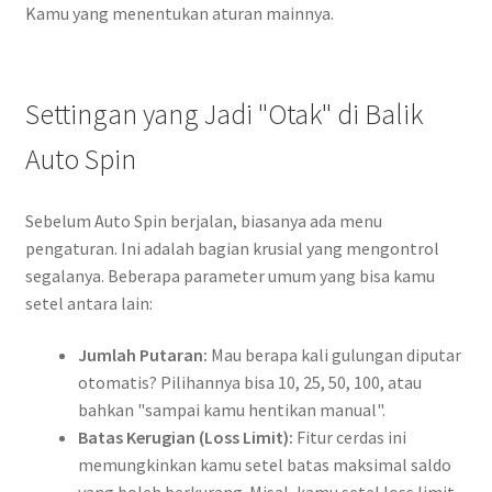
Kamu yang menentukan aturan mainnya.
Settingan yang Jadi "Otak" di Balik
Auto Spin
Sebelum Auto Spin berjalan, biasanya ada menu
pengaturan. Ini adalah bagian krusial yang mengontrol
segalanya. Beberapa parameter umum yang bisa kamu
setel antara lain:
Jumlah Putaran:
Mau berapa kali gulungan diputar
otomatis? Pilihannya bisa 10, 25, 50, 100, atau
bahkan "sampai kamu hentikan manual".
Batas Kerugian (Loss Limit):
Fitur cerdas ini
memungkinkan kamu setel batas maksimal saldo