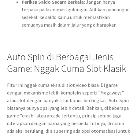
Periksa Saldo Secara Berkala:
Jangan hanya
terpaku pada animasi gulungan. Alihkan pandangan
sesekali ke saldo kamu untuk memastikan
semuanya masih dalam jalur yang diharapkan.
Auto Spin di Berbagai Jenis
Game: Nggak Cuma Slot Klasik
Fitur ini nggak cuma eksis di slot video biasa. Di game
dengan mekanisme lebih kompleks seperti "Megaways"
atau slot dengan banyak fitur bonus bertingkat, Auto Spin
biasanya punya opsi yang lebih detail. Bahkan, di beberapa
game "crash" atau arcade tertentu, prinsip serupa juga
diterapkan dengan nama yang berbeda. Intinya, di mana
ada aksi berulang, di situ sering ada opsi otomatisasi untuk