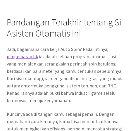
Pandangan Terakhir tentang Si
Asisten Otomatis Ini
Jadi, bagaimana cara kerja Auto Spin? Pada intinya,
pengeluaran hk
ia adalah sebuah program otomatisasi
yang menjalankan serangkaian perintah spin berulang
berdasarkan parameter yang kamu tentukan sebelumnya.
Dari sisi teknologi, ia mengandalkan integrasi yang mulus
antara antarmuka pengguna, sistem taruhan, dan RNG.
Kehadirannya adalah bukti bahwa industri game selalu
berinovasi menuju kenyamanan.
Kuncinya ada di tangan kamu sebagai pemain. Dengan
memahami cara kerjanya, kamu bisa memanfaatkannya
untuk meningkatkan efisiensi bermain, mencoba strategi,