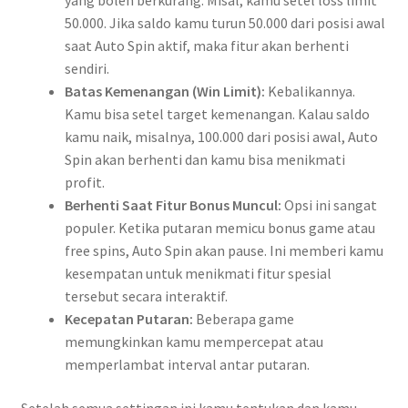
yang boleh berkurang. Misal, kamu setel loss limit
50.000. Jika saldo kamu turun 50.000 dari posisi awal
saat Auto Spin aktif, maka fitur akan berhenti
sendiri.
Batas Kemenangan (Win Limit):
Kebalikannya.
Kamu bisa setel target kemenangan. Kalau saldo
kamu naik, misalnya, 100.000 dari posisi awal, Auto
Spin akan berhenti dan kamu bisa menikmati
profit.
Berhenti Saat Fitur Bonus Muncul:
Opsi ini sangat
populer. Ketika putaran memicu bonus game atau
free spins, Auto Spin akan pause. Ini memberi kamu
kesempatan untuk menikmati fitur spesial
tersebut secara interaktif.
Kecepatan Putaran:
Beberapa game
memungkinkan kamu mempercepat atau
memperlambat interval antar putaran.
Setelah semua settingan ini kamu tentukan dan kamu