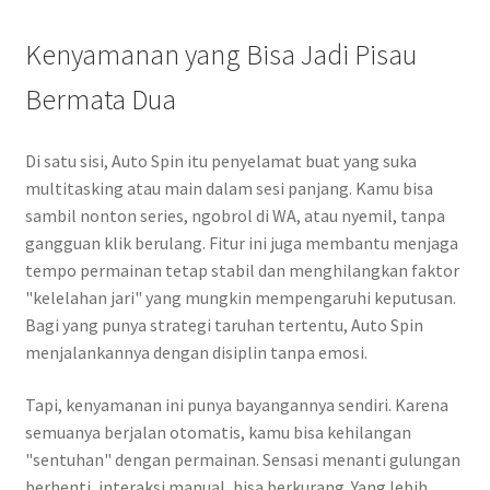
Kenyamanan yang Bisa Jadi Pisau
Bermata Dua
Di satu sisi, Auto Spin itu penyelamat buat yang suka
multitasking atau main dalam sesi panjang. Kamu bisa
sambil nonton series, ngobrol di WA, atau nyemil, tanpa
gangguan klik berulang. Fitur ini juga membantu menjaga
tempo permainan tetap stabil dan menghilangkan faktor
"kelelahan jari" yang mungkin mempengaruhi keputusan.
Bagi yang punya strategi taruhan tertentu, Auto Spin
menjalankannya dengan disiplin tanpa emosi.
Tapi, kenyamanan ini punya bayangannya sendiri. Karena
semuanya berjalan otomatis, kamu bisa kehilangan
"sentuhan" dengan permainan. Sensasi menanti gulungan
berhenti, interaksi manual, bisa berkurang. Yang lebih