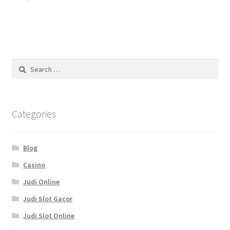
Search
for:
Categories
Blog
Casino
Judi Online
Judi Slot Gacor
Judi Slot Online