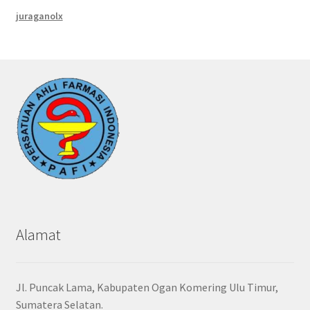
juraganolx
Alamat
Jl. Puncak Lama, Kabupaten Ogan Komering Ulu Timur,
Sumatera Selatan.