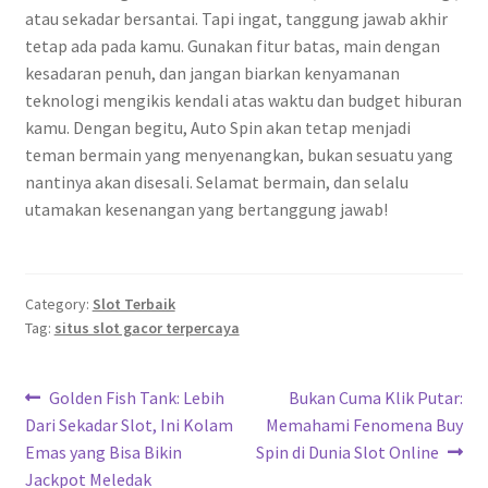
atau sekadar bersantai. Tapi ingat, tanggung jawab akhir
tetap ada pada kamu. Gunakan fitur batas, main dengan
kesadaran penuh, dan jangan biarkan kenyamanan
teknologi mengikis kendali atas waktu dan budget hiburan
kamu. Dengan begitu, Auto Spin akan tetap menjadi
teman bermain yang menyenangkan, bukan sesuatu yang
nantinya akan disesali. Selamat bermain, dan selalu
utamakan kesenangan yang bertanggung jawab!
Category:
Slot Terbaik
Tag:
situs slot gacor terpercaya
Post
Previous
Next
Golden Fish Tank: Lebih
Bukan Cuma Klik Putar:
post:
post:
Dari Sekadar Slot, Ini Kolam
Memahami Fenomena Buy
navigation
Emas yang Bisa Bikin
Spin di Dunia Slot Online
Jackpot Meledak