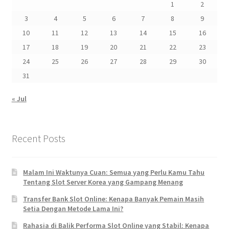
1
2
3
4
5
6
7
8
9
10
11
12
13
14
15
16
17
18
19
20
21
22
23
24
25
26
27
28
29
30
31
« Jul
Recent Posts
Malam Ini Waktunya Cuan: Semua yang Perlu Kamu Tahu
Tentang Slot Server Korea yang Gampang Menang
Transfer Bank Slot Online: Kenapa Banyak Pemain Masih
Setia Dengan Metode Lama Ini?
Rahasia di Balik Performa Slot Online yang Stabil: Kenapa