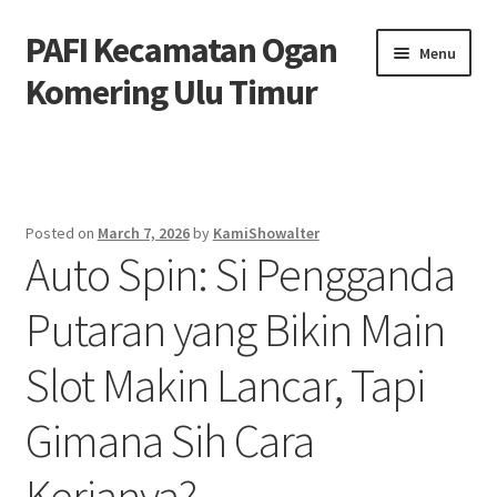
PAFI Kecamatan Ogan
Skip
Skip
Menu
to
to
Komering Ulu Timur
navigation
content
Home
Hubungi Kami
Posted on
March 7, 2026
by
KamiShowalter
Auto Spin: Si Pengganda
Privacy Policy
Putaran yang Bikin Main
Tentang Kami
Slot Makin Lancar, Tapi
Gimana Sih Cara
Kerjanya?