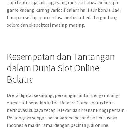
Tapi tentu saja, ada juga yang merasa bahwa beberapa
game kadang kurang variatif dalam hal fitur bonus. Jadi,
harapan setiap pemain bisa berbeda-beda tergantung
selera dan ekspektasi masing-masing.
Kesempatan dan Tantangan
dalam Dunia Slot Online
Belatra
Di era digital sekarang, persaingan antar pengembang
game slot semakin ketat. Belatra Games harus terus
berinovasi supaya tetap relevan dan menarik bagi pemain.
Peluangnya sangat besar karena pasar Asia khususnya
Indonesia makin ramai dengan pecinta judi online.