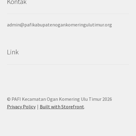
Kontak
admin@pafikabupatenogankomeringulutimur.org
Link
© PAFI Kecamatan Ogan Komering Ulu Timur 2026
Privacy Policy
Built with Storefront
.