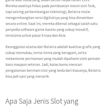
Mereka awalnya fokus pada pembuatan mesin slot fisik,
tapi seiring perkembangan teknologi, Belatra mulai
mengembangkan versi digitalnya yang bisa dimainkan
secara online. Saat ini, mereka dikenal sebagai salah satu
penyedia software game kasino yang cukup inovatif,
terutama untuk pasar Eropa dan Asia.
Keunggulan utama dari Belatra adalah kualitas grafis yang
cukup memukau, tema-tema yang beragam, serta
mekanisme permainan yang mudah dipahami oleh pemain
baru maupun veteran. Jadi, kalau kamu mencari
pengalaman bermain slot yang beda dari biasanya, Belatra
bisa jadi opsi yang menarik.
Apa Saja Jenis Slot yang