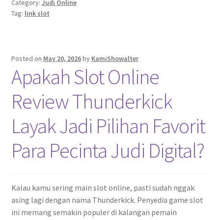
Category:
Judi Online
Tag:
link slot
Posted on
May 20, 2026
by
KamiShowalter
Apakah Slot Online
Review Thunderkick
Layak Jadi Pilihan Favorit
Para Pecinta Judi Digital?
Kalau kamu sering main slot online, pasti sudah nggak
asing lagi dengan nama Thunderkick. Penyedia game slot
ini memang semakin populer di kalangan pemain