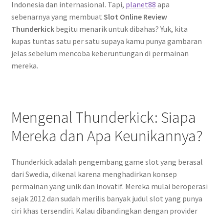
Indonesia dan internasional. Tapi,
planet88
apa
sebenarnya yang membuat
Slot Online Review
Thunderkick
begitu menarik untuk dibahas? Yuk, kita
kupas tuntas satu per satu supaya kamu punya gambaran
jelas sebelum mencoba keberuntungan di permainan
mereka.
Mengenal Thunderkick: Siapa
Mereka dan Apa Keunikannya?
Thunderkick adalah pengembang game slot yang berasal
dari Swedia, dikenal karena menghadirkan konsep
permainan yang unik dan inovatif. Mereka mulai beroperasi
sejak 2012 dan sudah merilis banyak judul slot yang punya
ciri khas tersendiri. Kalau dibandingkan dengan provider