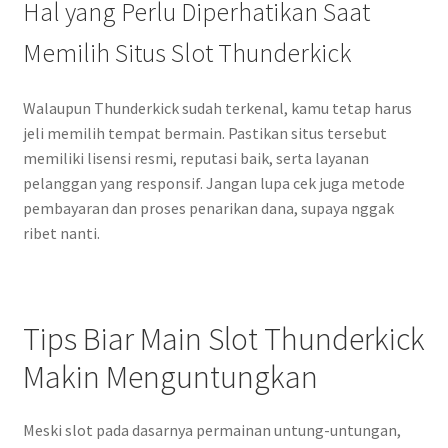
Hal yang Perlu Diperhatikan Saat
Memilih Situs Slot Thunderkick
Walaupun Thunderkick sudah terkenal, kamu tetap harus
jeli memilih tempat bermain. Pastikan situs tersebut
memiliki lisensi resmi, reputasi baik, serta layanan
pelanggan yang responsif. Jangan lupa cek juga metode
pembayaran dan proses penarikan dana, supaya nggak
ribet nanti.
Tips Biar Main Slot Thunderkick
Makin Menguntungkan
Meski slot pada dasarnya permainan untung-untungan,