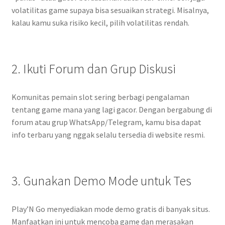
volatilitas game supaya bisa sesuaikan strategi. Misalnya,
kalau kamu suka risiko kecil, pilih volatilitas rendah.
2. Ikuti Forum dan Grup Diskusi
Komunitas pemain slot sering berbagi pengalaman
tentang game mana yang lagi gacor. Dengan bergabung di
forum atau grup WhatsApp/Telegram, kamu bisa dapat
info terbaru yang nggak selalu tersedia di website resmi.
3. Gunakan Demo Mode untuk Tes
Play’N Go menyediakan mode demo gratis di banyak situs.
Manfaatkan ini untuk mencoba game dan merasakan