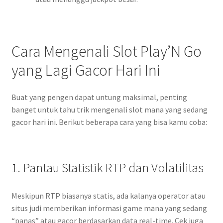
Cara Mengenali Slot Play’N Go
yang Lagi Gacor Hari Ini
Buat yang pengen dapat untung maksimal, penting
banget untuk tahu trik mengenali slot mana yang sedang
gacor hari ini. Berikut beberapa cara yang bisa kamu coba:
1. Pantau Statistik RTP dan Volatilitas
Meskipun RTP biasanya statis, ada kalanya operator atau
situs judi memberikan informasi game mana yang sedang
“panas” atau gacor berdasarkan data real-time. Cek juga