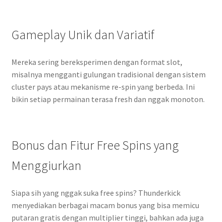
Gameplay Unik dan Variatif
Mereka sering bereksperimen dengan format slot,
misalnya mengganti gulungan tradisional dengan sistem
cluster pays atau mekanisme re-spin yang berbeda. Ini
bikin setiap permainan terasa fresh dan nggak monoton.
Bonus dan Fitur Free Spins yang
Menggiurkan
Siapa sih yang nggak suka free spins? Thunderkick
menyediakan berbagai macam bonus yang bisa memicu
putaran gratis dengan multiplier tinggi, bahkan ada juga