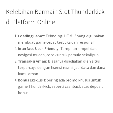
Kelebihan Bermain Slot Thunderkick
di Platform Online
Loading Cepat:
Teknologi HTML5 yang digunakan
membuat game cepat terbuka dan responsif.
Interface User-Friendly:
Tampilan simpel dan
navigasi mudah, cocok untuk pemula sekalipun.
Transaksi Aman:
Biasanya disediakan oleh situs
terpercaya dengan lisensi resmi, jadi data dan dana
kamu aman.
Bonus Eksklusif:
Sering ada promo khusus untuk
game Thunderkick, seperti cashback atau deposit
bonus.