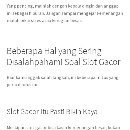
Yang penting, mainlah dengan kepala dingin dan anggap
ini sebagai hiburan. Jangan sampai mengejar kemenangan
malah bikin stres atau kerugian besar.
Beberapa Hal yang Sering
Disalahpahami Soal Slot Gacor
Biar kamu nggak salah langkah, ini beberapa mitos yang
perlu diluruskan:
Slot Gacor Itu Pasti Bikin Kaya
Meskipun slot gacor bisa kasih kemenangan besar, bukan