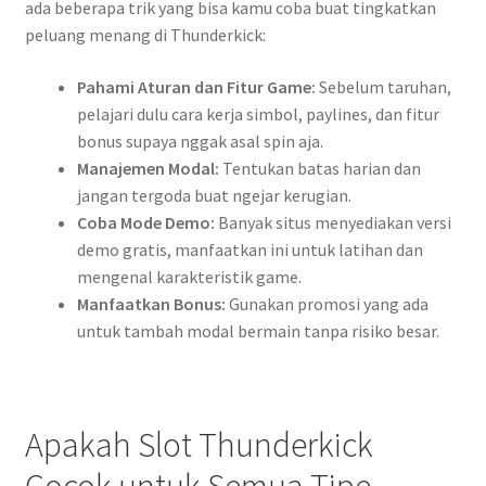
ada beberapa trik yang bisa kamu coba buat tingkatkan
peluang menang di Thunderkick:
Pahami Aturan dan Fitur Game:
Sebelum taruhan,
pelajari dulu cara kerja simbol, paylines, dan fitur
bonus supaya nggak asal spin aja.
Manajemen Modal:
Tentukan batas harian dan
jangan tergoda buat ngejar kerugian.
Coba Mode Demo:
Banyak situs menyediakan versi
demo gratis, manfaatkan ini untuk latihan dan
mengenal karakteristik game.
Manfaatkan Bonus:
Gunakan promosi yang ada
untuk tambah modal bermain tanpa risiko besar.
Apakah Slot Thunderkick