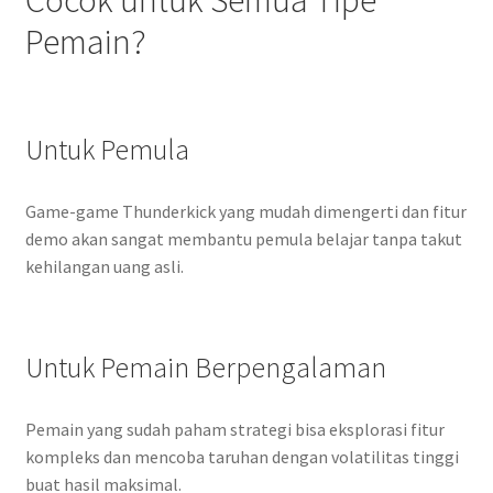
Cocok untuk Semua Tipe
Pemain?
Untuk Pemula
Game-game Thunderkick yang mudah dimengerti dan fitur
demo akan sangat membantu pemula belajar tanpa takut
kehilangan uang asli.
Untuk Pemain Berpengalaman
Pemain yang sudah paham strategi bisa eksplorasi fitur
kompleks dan mencoba taruhan dengan volatilitas tinggi
buat hasil maksimal.